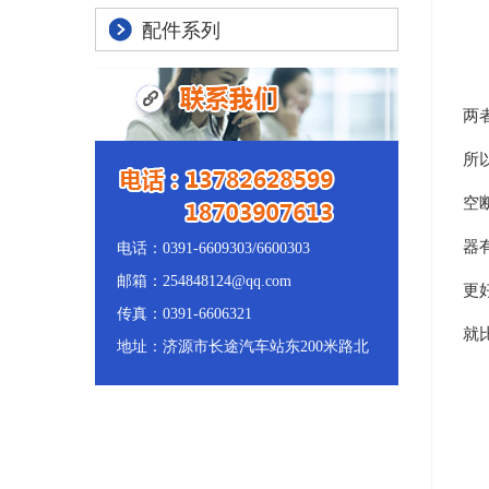
配件系列
断
两
所
空
器
电话：0391-6609303/6600303
邮箱：254848124@qq.com
更
传真：0391-6606321
就
地址：济源市长途汽车站东200米路北