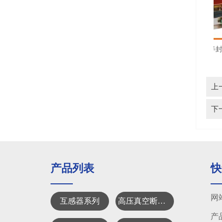
35KV户内全封闭式电流互感器
35KV户内半封
上
下
产品列表
快
网
互感器系列
高压真空断路器系列
产