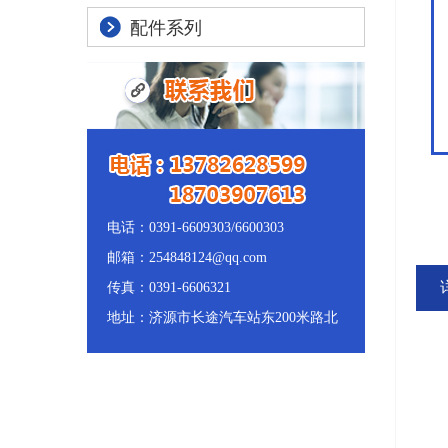
配件系列
电话：0391-6609303/6600303
邮箱：254848124@qq.com
传真：0391-6606321
地址：济源市长途汽车站东200米路北